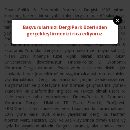
Finans-Politik & Ekonomik Yorumlar Dergisi 1963 yılında
kurulmuş hakemli bir sosyal bilimler dergisi olarak 60 yıldır yayın
hayatını kesintisiz sürdürmektedir. Kuruluşundan Mayıs 2003
Başvurularınızı DergiPark üzerinden
tarihine kadar “Banka ve Ekonomik Yorumlar Dergisi” adıyla
yayınlanan dergimiz, bu tarihten itibaren ilgi alanı ekonomi ve
gerçekleştirmenizi rica ediyoruz.
finans alanlarını kapsayacak şekilde genişleterek “Finans-Politik
ve Ekonomik Yorumlar Dergisi” ismini almıştır. Finans-Politik &
Ekonomik Yorumlar Dergisi’nin yayın hakları ve imtiyaz sahipliği
Nisan 2018 itibariyle tüzel kişilik olarak İstanbul Okan
Üniversitesi’ne devrolmuştur. Finans-Politik & Ekonomik
Yorumlar Dergisi ekonomi, finans ve bu disiplinlerle ilişkili diğer
alanlarda teorik (modelleme) ve uygulamalı araştırma makaleleri
yayınlamaktadır. Dergi, bu alanlarda çalışan akademisyenler,
araştırmacılar ve profesyonellerin bilimsel çalışmalarına yönelik
akademik bir platformdur. İngilizce ve Türkçe olmak üzere iki
dilde makale kabul edilmektedir. Finans-Politik & Ekonomik
Yorumlar Dergisi, Ulakbim TR Dizin, EconLit, ProQuest,
EBSCOhost alan endeksleri veri tabanlarında taranmaktadır.
2019 yılına kadar aylık olarak yayınlanan dergi, bu tarihten
itibaren Mart, Haziran, Eylül ve Aralık aylarında olmak üzere üç
ayda bir yayınlanmaktadır. Derginin tarandığı alan endekslerinin