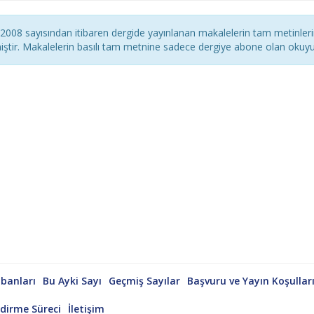
2008 sayısından itibaren dergide yayınlanan makalelerin tam metinler
miştir. Makalelerin basılı tam metnine sadece dergiye abone olan okuyu
banları
Bu Ayki Sayı
Geçmiş Sayılar
Başvuru ve Yayın Koşullar
dirme Süreci
İletişim